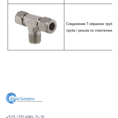
Соединение Т-образное труба /
труба / резьба по ответвлению
+375 (33) 680-71-31