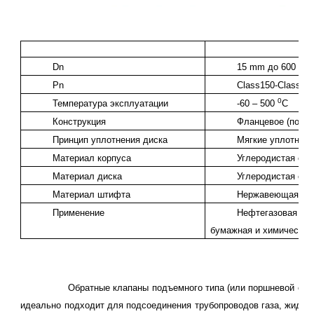
Dn
15 mm до 600 m
Pn
Class150-Class25
0
Температура эксплуатации
-60 – 500
С
Конструкция
Фланцевое (по DI
Принцип уплотнения диска
Мягкие уплотнени
Материал корпуса
Углеродистая ста
Материал диска
Углеродистая ста
Материал штифта
Нержавеющая ст
Применение
Нефтегазовая и э
бумажная и химическая
Обратные клапаны подъемного типа (или поршневой обр
идеально подходит для подсоединения трубопроводов газа, жидкос