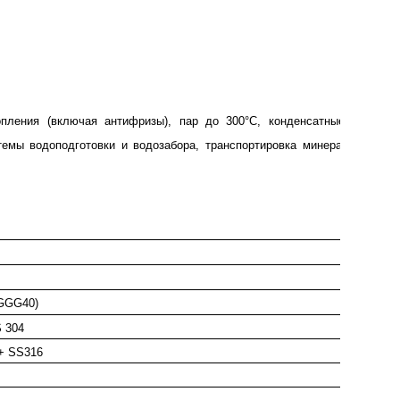
пления (включая антифризы), пар до 300°
C
, конденсатные линии,
темы водоподготовки и водозабора, транспортировка минеральных и
GGG40
)
 304
+ SS316