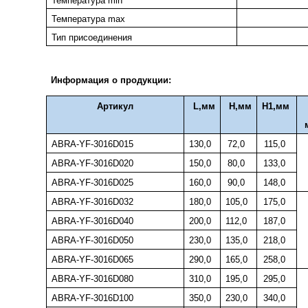
Температура min
Температура max
Тип присоединения
Информация о продукции:
Артикул
L
,мм
H
,мм
H1
,мм
ABRA-YF-3016D015
130
,0
72
,0
115
,0
ABRA-YF-3016D020
150
,0
80
,0
133
,0
ABRA-YF-3016D025
160
,0
90
,0
148
,0
ABRA-YF-3016D032
180
,0
105
,0
175
,0
ABRA-YF-3016D040
200
,0
112
,0
187
,0
ABRA-YF-3016D050
230
,0
135
,0
218
,0
ABRA-YF-3016D065
290
,0
165
,0
258
,0
ABRA-YF-3016D080
310
,0
195
,0
295
,0
ABRA-YF-3016D100
350
,0
230
,0
340
,0