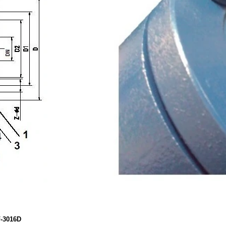
F
-3016
D