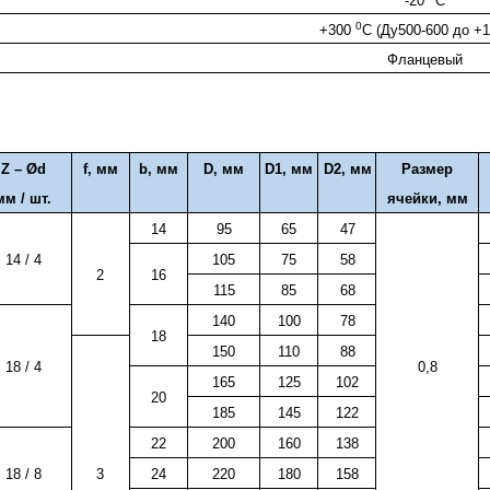
-20
C
0
+
300
C (Ду500-600 до +
Фланцевый
Z – Ød
f,
мм
b,
мм
D
, мм
D1
, мм
D2,
мм
Размер
мм / шт.
ячейки, мм
14
95
65
47
14 / 4
105
75
58
2
16
115
85
68
140
100
78
18
150
110
88
18 / 4
0,8
165
125
102
20
185
145
122
22
200
160
138
18 / 8
3
24
220
180
158