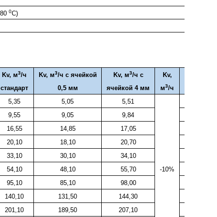
0
180
C)
3
3
3
Kv,
м
/ч
Kv,
м
/ч с ячейкой
Kv,
м
/ч с
Kv,
Вес, кг
3
стандарт
0,5 мм
ячейкой 4 мм
м
/ч
5,35
5,05
5,51
2,20
9,55
9,05
9,84
2,70
16,55
14,85
17,05
3,70
20,10
18,10
20,70
5,60
33,10
30,10
34,10
7,60
54,10
48,10
55,70
-10%
10,10
95,10
85,10
98,00
14,80
140,10
131,50
144,30
18,50
201,10
189,50
207,10
26,20