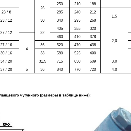
250
210
188
26
23 / 8
285
240
212
1,5
23 / 12
30
340
295
268
405
355
320
27 / 12
32
460
410
378
2,0
27 / 16
36
520
470
438
4
30 / 16
38
580
525
490
34 / 20
31,5
715
650
609
3,0
37 / 20
5
36
840
770
720
4,0
ланцевого чугунного (размеры в таблице ниже):