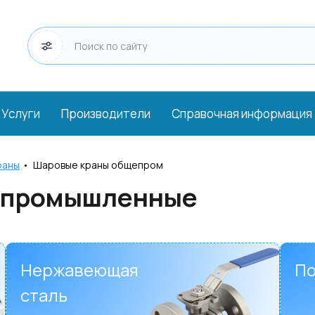
Услуги
Производители
Справочная информация
раны
•
Шаровые краны общепром
епромышленные
Нержавеющая
П
сталь