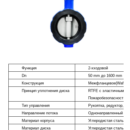
Функция
2-хходовой
Dn
50 mm до 1600 mm
Конструкция
Межфланцевое(Wafer), 
Принцип уплотнения диска
RTFE с эластичным на
Пожаробезопасность: P
Тип управления
Рукоятка, редуктор, п
Направление потока
Однонаправленный или
Материал корпуса
Углеродистая сталь, н
Материал диска
Углеродистая сталь, н