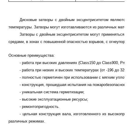
Дисковые затворы с двойным эксцентриситетом являются 
температуры. Затворы могут изготавливаются из различных матери
Затворы с двойным эксцентриситетом могут применяться как
средами, в зонах с повышенной опасностью взрывов, с огнеупорной
Основные преимущества:
- работа при высоких давлениях (
Class
150 до
Class
900,
Pn
2.5
0
- работа при низких и высоких температурах (от -196 до 320
С
- полностью герметичен при использовании с мягким уплотне
- конструкция, прошедшая испытания на пожаробезопасность 
- уникальная система герметизации;
- высокие эксплуатационные ресурсы;
- ремонтопригодность.
- цельная конструкция вала, изготовленного из высокопро
различных режимах.